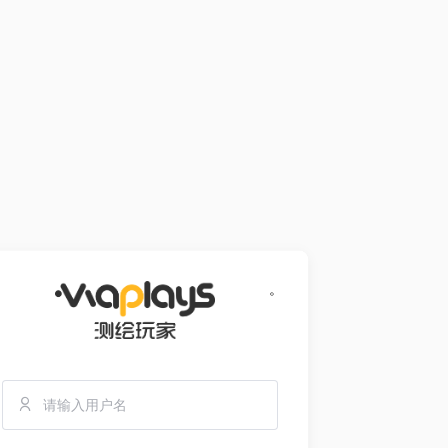
占位符
。